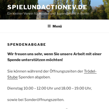
Zum
SPIELUNDACTIONEV.DE
Inhalt
Ein kleiner Verein für Kinder und Jugendarbeit in Berlin
springen
Menü
SPENDENABGABE
Wir freuen uns sehr, wenn Sie unsere Arbeit mit einer
Spende unterstützen möchten!
Sie können während der Öffnungszeiten der
Trödel-
Stube
Spenden abgeben.
Dienstag 10.00 – 12.00 Uhr und 18.00 – 19.00 Uhr,
sowie bei Sonderöffnungszeiten.